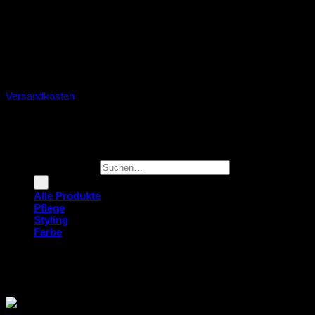
Wie seidene Strähnen, die im Wind tanzen, erzählen unsere
Haare Geschichten. Pflege sie sorgsam, denn sie sind der
Schmuck, der uns stets begleitet.
Alle Preise verstehen sich grundsätzlich inkl. MwSt. und zzgl.
Versandkosten
.
© 2026
Antonio Scavone
Suchen nach:
Alle Produkte
Pflege
Styling
Farbe
1.000+ Bewertungen für Antonio Scavone
Ab 50 € kostenloser Versand mit DHL
In 2–3 Tagen zu Dir nach Hause geliefert
HYDRO Conditioner 200ml