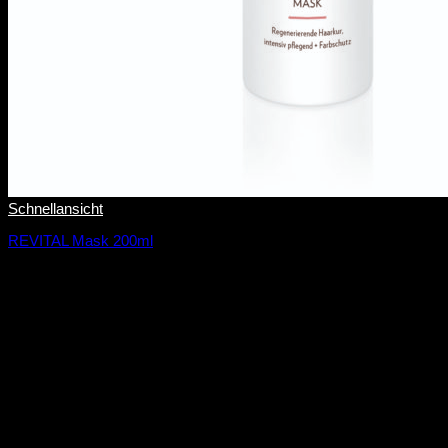
Schnellansicht
REVITAL Mask 200ml
28,00
€
14,00
€
/
100
ml