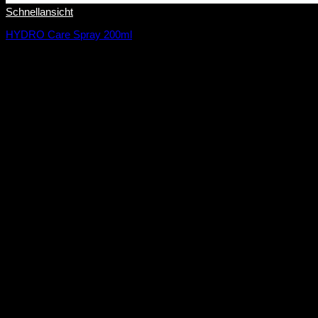
Schnellansicht
HYDRO Care Spray 200ml
28,00
€
14,00
€
/
100
ml