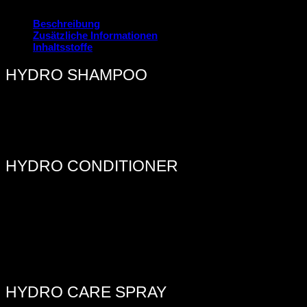
Beschreibung
Zusätzliche Informationen
Inhaltsstoffe
HYDRO SHAMPOO
Zunächst eine kleine Menge HYDRO SHAMPOO im nassen Haar
verteilen. Durch seine milde, feuchtigkeitsspendende
Formulierung mit Aloe vera und Seegras eignet es sich besonders
auch für häufiges Haarewaschen.
HYDRO CONDITIONER
HYDRO CONDITIONER ist der nächste Schritt für die
Feuchtigkeitsversorgung des Haares. Die sanft pflegende
Emulsion wird nach dem Waschen ins Haar gegeben und nach
kurzer Einwirkzeit wieder ausgespült. Sie wirkt vitalisierend und
kräftigend, das Haar wird geschmeidiger und seidiger. Dafür sorgt
nicht zuletzt das an Proteinen und Mineralstoffen reiche Seegras.
Einwirkzeit: 2-5 Minuten.
HYDRO CARE SPRAY