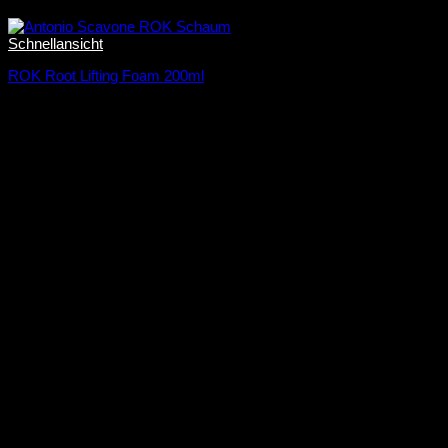
Schnellansicht
ROK Root Lifting Foam 200ml
26,00
€
13,00
€
/
100
ml
PayPal