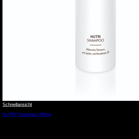
Schnellansicht
NUTRI Shampoo 200ml
24,00
€
12,00
€
/
100
ml