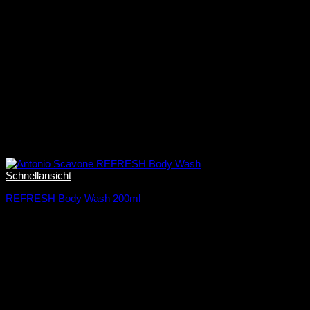
Schnellansicht
REFRESH Body Wash 200ml
24,00
€
12,00
€
/
100
ml